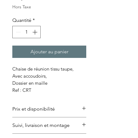
Hors Taxe
Quantité
*
Ajouter au panier
Chaise de réunion tissu taupe,
Avec accoudoirs,
Dossier en maille
Ref : CRT
Prix et disponibilité
Le mobilier étant de seconde
Suivi, livraison et montage
main, les modèles peuvent varier.
Nous garantissons toutefois des
Livraison disponible à Paris et en