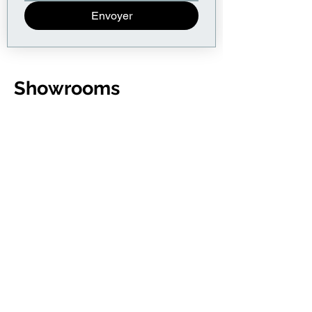
Envoyer
Showrooms
& contacts
12 rue Martel
75010 Paris
11 Rue de Rouvray
92200 Neuilly-sur-Seine
06 14 59 46 82
info@reco-together.fr