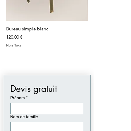
Bureau simple blanc
Bureau simple blanc
Prix
Prix
120,00 €
120,00 €
Hors Taxe
Hors Taxe
Devis gratuit
Prénom
*
Nom de famille