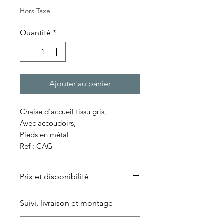
Hors Taxe
Quantité
*
Ajouter au panier
Chaise d'accueil tissu gris,
Avec accoudoirs,
Pieds en métal
Ref : CAG
Prix et disponibilité
Le mobilier étant de seconde
Suivi, livraison et montage
main, les modèles peuvent varier.
Nous garantissons toutefois des
Livraison disponible à Paris et en