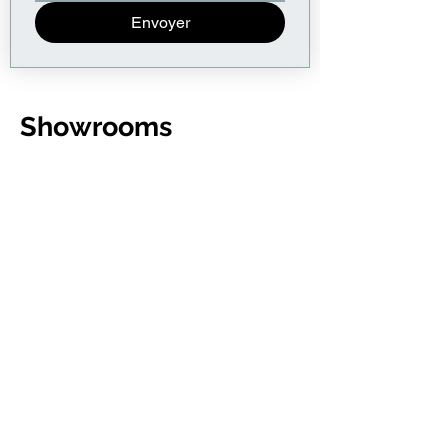
Envoyer
Showrooms
& contacts
12 rue Martel
75010 Paris
11 Rue de Rouvray
92200 Neuilly-sur-Seine
06 14 59 46 82
info@reco-together.fr