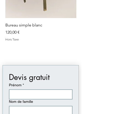
Bureau simple blanc
Bureau simple blanc
Prix
Prix
120,00 €
120,00 €
Hors Taxe
Hors Taxe
Devis gratuit
Prénom
*
Nom de famille