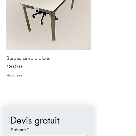
Bureau simple blanc
Bureau simple blanc
Prix
Prix
120,00 €
120,00 €
Hors Taxe
Hors Taxe
Devis gratuit
Prénom
*