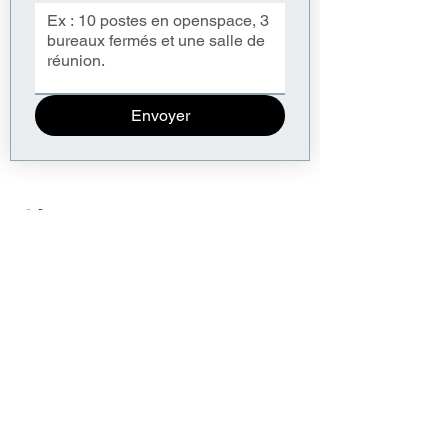
Envoyer
Showrooms
& contacts
12 rue Martel
75010 Paris
11 Rue de Rouvray
92200 Neuilly-sur-Seine
06 14 59 46 82