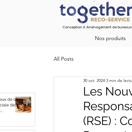
Conception & Aménagement de bureaux
Nos produits
All Posts
30 oct. 2024
3 min de lect
Les Nouv
eux de la
Responsa
ciale des
:
eprises
(RSE) : 
 Impact