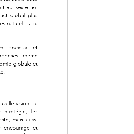
ntreprises et en 
ct global plus 
s naturelles ou 
s sociaux et 
reprises, même 
nomie globale et 
te.
velle vision de 
stratégie, les 
té, mais aussi 
r
 encourage et 