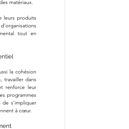
 des matériaux.
 leurs produits 
'organisations 
mental tout en 
ntiel
si la cohésion 
travailler dans 
 renforce leur 
 les programmes 
s de s’impliquer 
ennent à cœur.
ment 