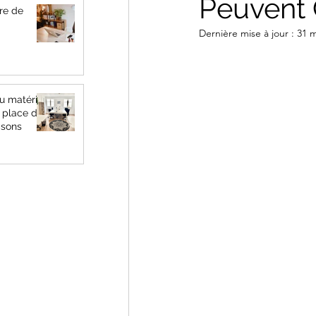
Peuvent 
re de
Dernière mise à jour :
31 
u matériel
a place du
isons