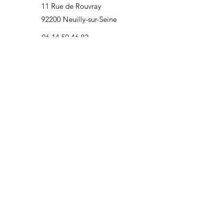
11 Rue de Rouvray
92200 Neuilly-sur-Seine
06 14 59 46 82
info@reco-together.fr